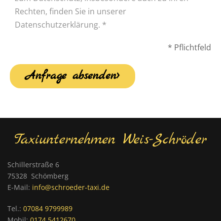
Rechten, finden Sie in unserer
Datenschutzerklärung. *
* Pflichtfeld
Taxiunternehmen Weis-Schröder
Schillerstraße 6
75328 Schömberg
E-Mail:
info@schroeder-taxi.de
Tel.:
07084 9799989
Mobil:
0174 5412670