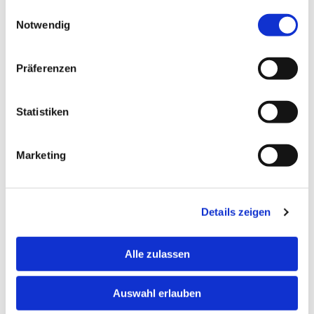
gesammelt haben.
Einwilligungsauswahl
Notwendig
Ihr Vor- und Nachname*
Präferenzen
E-Mail-Adresse*
Statistiken
Marketing
Ihre Telefonnummer
Details zeigen
Ich interessiere mich für
Alle zulassen
an folgendem Datum:
Auswahl erlauben