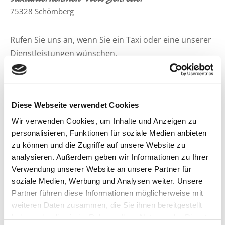
75328 Schömberg
Rufen Sie uns an, wenn Sie ein Taxi oder eine unserer
Dienstleistungen wünschen.
07084 9799989
0174 5412670
Diese Webseite verwendet Cookies
info@schroeder-taxi.de
Wir verwenden Cookies, um Inhalte und Anzeigen zu
personalisieren, Funktionen für soziale Medien anbieten
zu können und die Zugriffe auf unsere Website zu
analysieren. Außerdem geben wir Informationen zu Ihrer
Nutzen Sie gerne unser Kontaktformular,
Verwendung unserer Website an unsere Partner für
um offene Fragen zu klären, oder eine
soziale Medien, Werbung und Analysen weiter. Unsere
Partner führen diese Informationen möglicherweise mit
Anfrage für eine zukünftige Fahrt zu
weiteren Daten zusammen, die Sie ihnen bereitgestellt
stellen:
haben oder die sie im Rahmen Ihrer Nutzung der Dienste